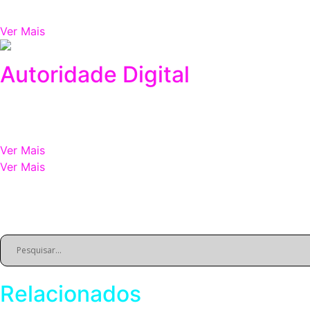
No digital, a primeira impressão acontece em segundos — e 
Ver Mais
Autoridade Digital
11/17/2025
Construir autoridade digital vai muito além de simplesment
Ver Mais
Ver Mais
Fim do conteúdo.
Relacionados