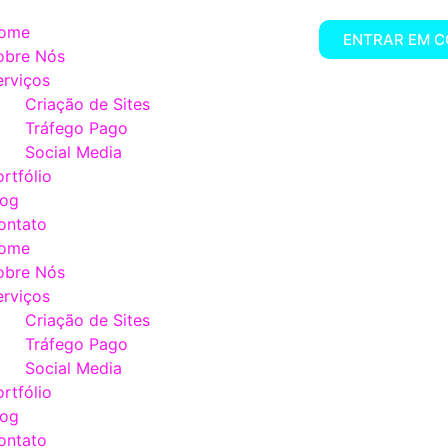
ome
ENTRAR EM 
obre Nós
erviços
Criação de Sites
Tráfego Pago
Social Media
ortfólio
log
ontato
ome
obre Nós
erviços
Criação de Sites
Tráfego Pago
Social Media
ortfólio
log
ontato