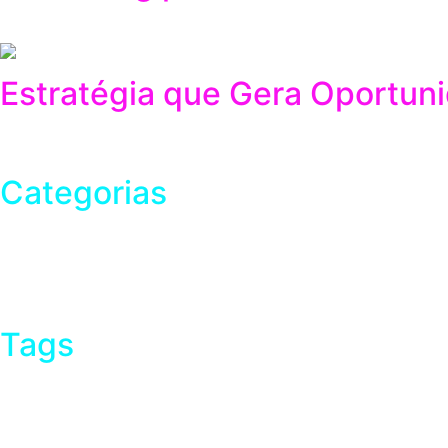
03/21/2026
Estratégia que Gera Oportun
11/17/2025
Categorias
Criação de Sites
Marketing Digital
Social Media
Tráfego Pago
Tags
criação de sites
Estratégia e Crescimento
Marketing Digital
performance digital