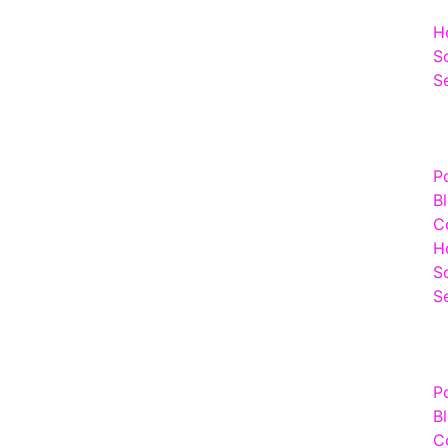
H
S
S
P
B
C
H
S
S
P
B
C