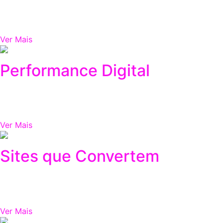
11/16/2025
O marketing digital evoluiu para além de postar conteúdos
Ver Mais
Performance Digital
11/17/2025
A performance digital é a base para qualquer estratégia q
Ver Mais
Sites que Convertem
11/17/2025
Um site profissional é muito mais do que um cartão de visita
Ver Mais