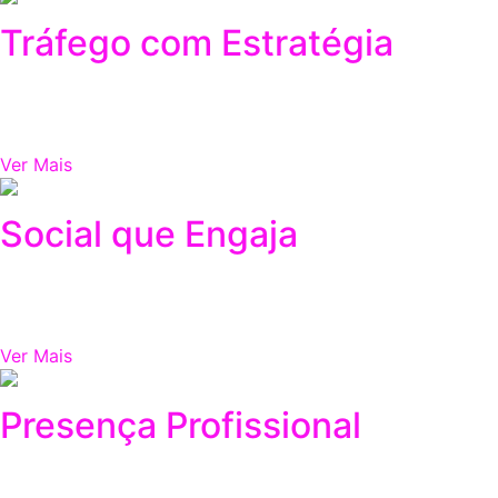
Tráfego com Estratégia
11/17/2025
Investir em tráfego pago não é apenas impulsionar um anú
Ver Mais
Social que Engaja
11/17/2025
As redes sociais deixaram de ser apenas um espaço de pres
Ver Mais
Presença Profissional
11/17/2025