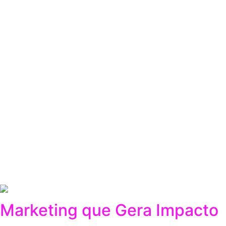
Blog
Aqui no blog da Agensite você encontra conteúdos pensados
media, estratégias de marketing e tendências que realmen
você possa aplicar no seu negócio e conquistar mais prese
Todos
Criação de Sites
Marketing Digital
Sem Categoria
Social Media
Tendências do Digital
Tráfego Pago
Marketing que Gera Impacto