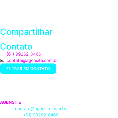
social media
tendências do marketing
tráfego pago
Compartilhar
Contato
(61) 99262-0466
contato@agensite.com.br
ENTRAR EM CONTATO
AGENSITE
EMAIL:
contato@agensite.com.br
TELEFONE:
(61) 99262-0466