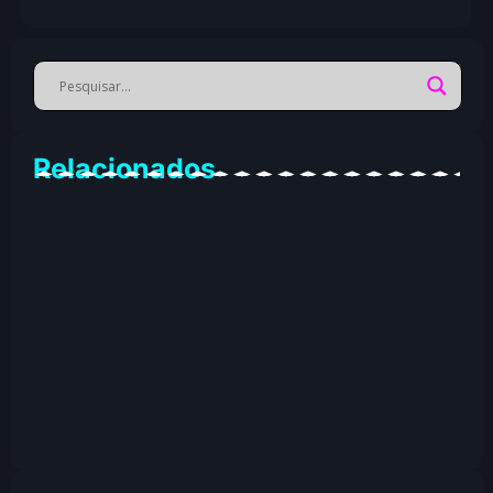
Relacionados
Marketing que Gera Impacto
11/16/2025
Performance Digital
Sites que Convertem
11/17/2025
11/17/2025
Tráfego com Estratégia
11/17/2025